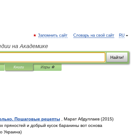
Запомнить сайт
Словарь на свой сайт
RU
едии на Академике
Найти!
Книги
Игры ⚽
только. Пошаговые рецепты
, Марат Абдуллаев (2015)
х пряностей и добрый кусок баранины вот основа
о Украина)