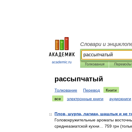
Словари и энциклоп
academic.ru
Толкования
Переводы
рассыпчатый
Толкование
Перевод
Книги
все
электронные книги
аудиокниги
Плов, шурпа, лагман, шашлык и не 
11
Головокружительные ароматы восточны
среднеазиатской кухни… 759 грн (тольк