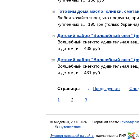
купленных в… 158 руб
Готовим дома масло, сливки, смета
18
Любая хозяйка знает, что продукты, пр
купленных в… 195 грн (только Украина)
Детский набор "Волшебный снег" (m
19
Волшебный снег-это удивительная вещ
и детям, и… 439 руб
Детский набор "Волшебный снег" (m
20
Волшебный снег-это удивительная вещ
и детям, и… 431 руб
Страницы
←
Предыдущая
Сле
1
2
3
© Академик, 2000-2026
Обратная связь:
Техподдерж
👣 Путешествия
Экспорт словарей на сайты
, сделанные на PHP,
Jo